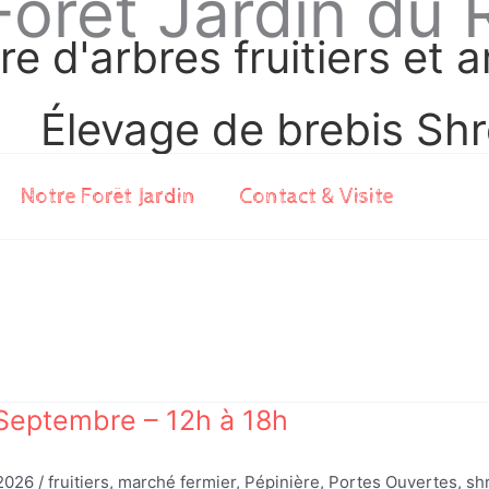
Forêt Jardin du 
re d'arbres fruitiers et 
Élevage de brebis Shr
Notre Forêt Jardin
Contact & Visite
Septembre – 12h à 18h
/2026
/
fruitiers
,
marché fermier
,
Pépinière
,
Portes Ouvertes
,
sh