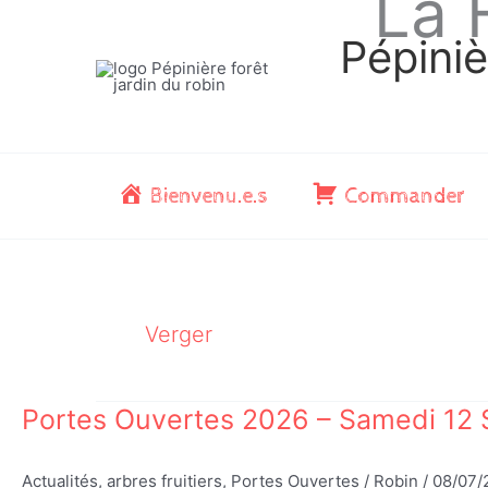
La 
Aller
au
Pépiniè
contenu
Bienvenu.e.s
Commander
Verger
Portes Ouvertes 2026 – Samedi 12 
Actualités
,
arbres fruitiers
,
Portes Ouvertes
/
Robin
/
08/07