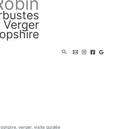
Robin
arbustes
Verger
opshire
Rechercher
roshpire
,
verger
,
visite guidée