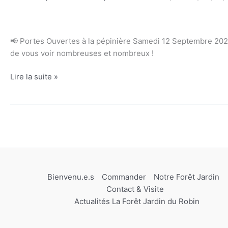
📢 Portes Ouvertes à la pépinière Samedi 12 Septembre 2026
de vous voir nombreuses et nombreux !
Portes
Lire la suite »
Ouvertes
2026
–
Samedi
12
Septembre
–
12h
Bienvenu.e.s
Commander
Notre Forêt Jardin
à
Contact & Visite
18h
Actualités La Forêt Jardin du Robin