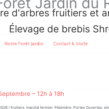
Forêt Jardin du 
re d'arbres fruitiers et 
Élevage de brebis Shr
Notre Forêt Jardin
Contact & Visite
Septembre – 12h à 18h
/2026
/
fruitiers
,
marché fermier
,
Pépinière
,
Portes Ouvertes
,
sh