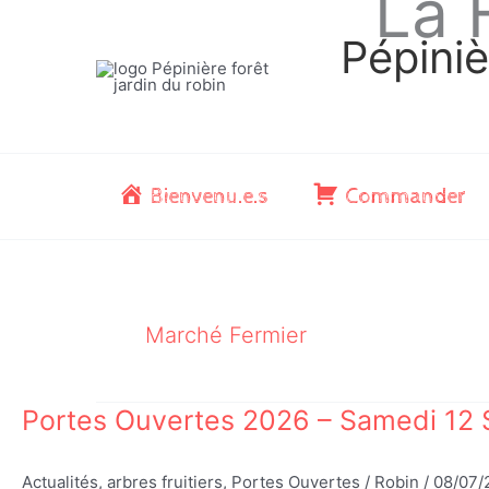
La 
Aller
au
Pépiniè
contenu
Bienvenu.e.s
Commander
Marché Fermier
Portes Ouvertes 2026 – Samedi 12 
Actualités
,
arbres fruitiers
,
Portes Ouvertes
/
Robin
/
08/07