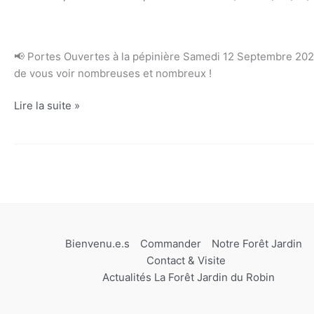
📢 Portes Ouvertes à la pépinière Samedi 12 Septembre 2026
de vous voir nombreuses et nombreux !
Portes
Lire la suite »
Ouvertes
2026
–
Samedi
12
Septembre
–
12h
Bienvenu.e.s
Commander
Notre Forêt Jardin
à
Contact & Visite
18h
Actualités La Forêt Jardin du Robin