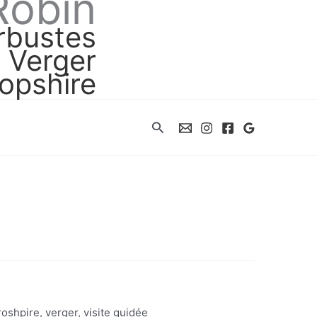
Robin
arbustes
Verger
opshire
Rechercher
roshpire
,
verger
,
visite guidée