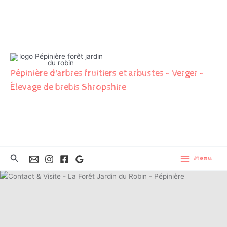
Aller
au
contenu
Pépinière d'arbres fruitiers et arbustes - Verger -
Élevage de brebis Shropshire
Rechercher
Menu