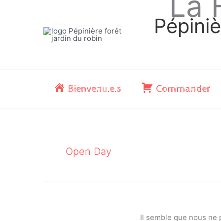
La 
Aller
au
Pépiniè
contenu
Bienvenu.e.s
Commander
Open Day
Il semble que nous ne 