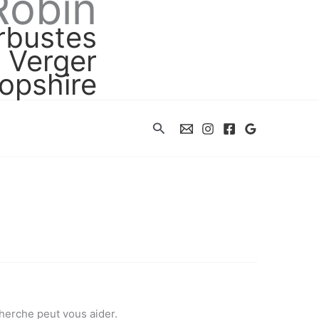
Robin
arbustes
Verger
opshire
Rechercher
herche peut vous aider.